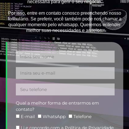
necessária para gerir o seu negócio.
Por isso, entre em contato conosco preenchendo nosso
formulário. Se preferir, você também pode nos chamar a
qualquer momento pelo whatsapp. Queremos entender
melhor suas necessidades e anseios.
Qual a melhor forma de entrarmos em
contato?
E-mail
WhatsApp
Telefone
Li e concordo com a
Política de Privacidade