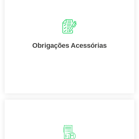
Suas obrigações serão cumpridas com
rapidez e facilidade, evitando possíveis
irregularidades.
Obrigações Acessórias
Entrar em contato
Não se preocupe mais com a emissão das