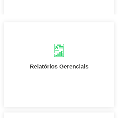
Total transparência em todas as etapas, por
meio de informações e documentos
comprobatórios.
Relatórios Gerenciais
Entrar em contato