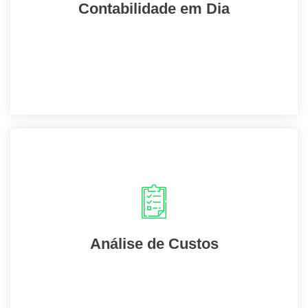
exigências da lei.
Contabilidade em Dia
Entrar em contato
Faremos uma análise de todos os custos
fixos e variáveis e iremos analisar o que
pode ser reduzido.
Análise de Custos
Entrar em contato