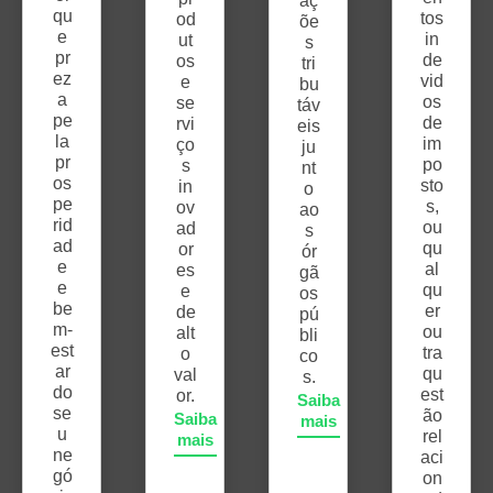
aç
qu
tos
od
õe
e
in
ut
s
pr
de
os
tri
ez
vid
e
bu
a
os
se
táv
pe
de
rvi
eis
la
im
ço
ju
pr
po
s
nt
os
sto
in
o
pe
s,
ov
ao
rid
ou
ad
s
ad
qu
or
ór
e
al
es
gã
e
qu
e
os
be
er
de
pú
m-
ou
alt
bli
est
tra
o
co
ar
qu
val
s.
do
est
or.
Saiba
se
ão
Saiba
mais
u
rel
mais
ne
aci
gó
on