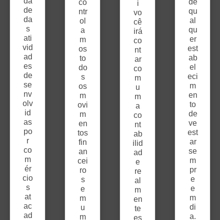
da
de
co
i
de
qu
ntr
vo
da
al
ol
cê
s
qu
a
irá
ati
er
m
co
vid
est
os
nt
ad
ab
to
ar
es
el
do
co
de
eci
s
m
se
m
os
u
nv
en
m
m
olv
to
ovi
a
id
de
m
co
as
ve
en
nt
po
est
tos
ab
r
ar
fin
ilid
co
se
an
ad
m
m
cei
e
ér
pr
ro
re
cio
e
s
al
s
e
e
m
at
m
m
en
ac
di
u
te
ad
a.
m
es