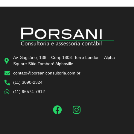
Av. Sagitário, 138 – Conj. 1803. Torre London – Alpha
Square Sítio Tamboré Alphaville
contato@porsaniconsultoria.com.br
(11) 3090-2324
(11) 96574-7912