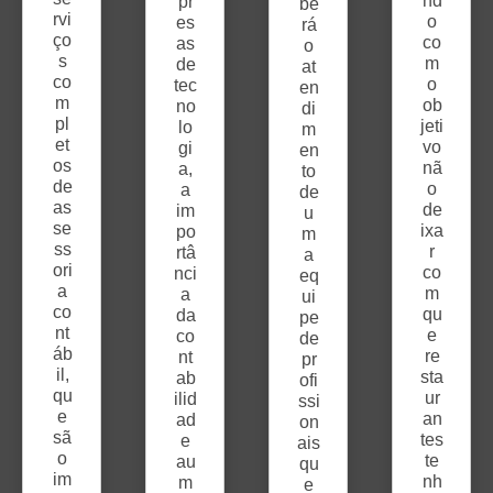
nd
pr
be
rvi
o
es
rá
ço
co
as
o
s
m
de
at
co
o
tec
en
m
ob
no
di
pl
jeti
lo
m
et
vo
gi
en
os
nã
a,
to
de
o
a
de
as
de
im
u
se
ixa
po
m
ss
r
rtâ
a
ori
co
nci
eq
a
m
a
ui
co
qu
da
pe
nt
e
co
de
áb
re
nt
pr
il,
sta
ab
ofi
qu
ur
ilid
ssi
e
an
ad
on
sã
tes
e
ais
o
te
au
qu
im
nh
m
e