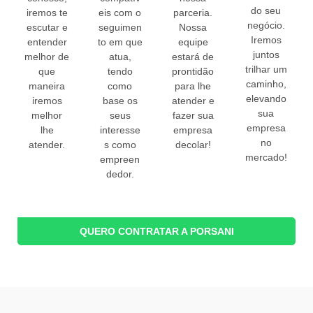
do seu
iremos te
eis com o
parceria.
negócio.
escutar e
seguimen
Nossa
Iremos
entender
to em que
equipe
juntos
melhor de
atua,
estará de
trilhar um
que
tendo
prontidão
caminho,
maneira
como
para lhe
elevando
iremos
base os
atender e
sua
melhor
seus
fazer sua
empresa
lhe
interesse
empresa
no
atender.
s como
decolar!
mercado!
empreen
dedor.
QUERO CONTRATAR A PORSANI