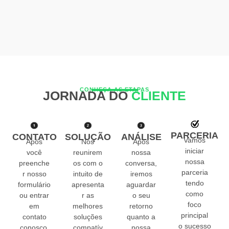
CONHEÇA AS ETAPAS
JORNADA DO
CLIENTE
PARCERIA
CONTATO
SOLUÇÃO
ANÁLISE
Vamos
Após
Nos
Após
iniciar
você
reunirem
nossa
nossa
preenche
os com o
conversa,
parceria
r nosso
intuito de
iremos
tendo
formulário
apresenta
aguardar
como
ou entrar
r as
o seu
foco
em
melhores
retorno
principal
contato
soluções
quanto a
o sucesso
conosco,
compatív
nossa