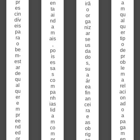
pr
a
en
irã
es
m
ta
o
cin
qu
ai
or
dív
al
nd
ga
eis
qu
a
niz
pa
er
m
ar
ra
tip
ais
se
o
o
,
us
be
de
po
da
m-
pr
is
do
est
ob
es
s,
ar
le
sa
su
de
m
s
a
qu
a
co
ár
al
rel
m
ea
qu
aci
pa
fin
er
on
nh
an
e
ad
ias
cei
m
o
lid
ra
pr
a
a
e
ee
pa
m
as
nd
ga
co
ob
ed
m
m
rig
or
en
pr