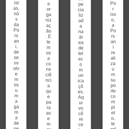
ist
Po
a
pe
as,
r
or
cia
nó
iss
ga
liz
s
o,
niz
ad
da
a
aç
a
Po
Po
ão
na
rs
rs
. E
ár
an
an
te
ea
i,
i
m
de
de
re
os
tel
se
ali
a
ec
nv
za
co
o
olv
u
ns
m
e
m
ciê
un
m
su
nci
ica
os
po
a
çõ
u
rte
qu
es.
m
co
e
Aq
a
m
pa
ui
ga
pl
ra
vo
m
et
as
cê
a
o,
e
re
de
te
m
ce
se