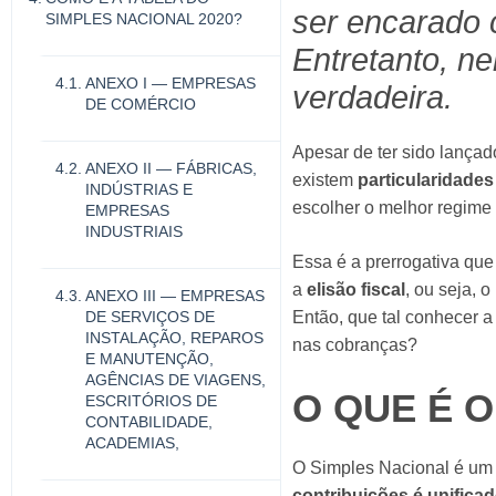
ser encarado 
SIMPLES NACIONAL 2020?
Entretanto, n
ANEXO I — EMPRESAS
verdadeira.
DE COMÉRCIO
Apesar de ter sido lançad
ANEXO II — FÁBRICAS,
existem
particularidades
INDÚSTRIAS E
escolher o melhor regime
EMPRESAS
INDUSTRIAIS
Essa é a prerrogativa qu
a
elisão fiscal
, ou seja, 
ANEXO III — EMPRESAS
Então, que tal conhecer a
DE SERVIÇOS DE
INSTALAÇÃO, REPAROS
nas cobranças?
E MANUTENÇÃO,
AGÊNCIAS DE VIAGENS,
O QUE É 
ESCRITÓRIOS DE
CONTABILIDADE,
ACADEMIAS,
O Simples Nacional é um 
contribuições é unifica