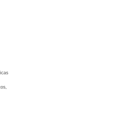
icas
cos,