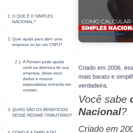
O QUE É O SIMPLES
NACIONAL?
Quer ajuda para abrir uma
empresa ou ter um CNPJ?
A Porsani pode ajudar
Criado em 2006, ess
você na abertura de sua
empresa, deixe seus
mais barato e simpl
dados e nossos
especialistas entrarão em
verdadeira.
contato.
Você sabe
c
Nacional
?
QUAIS SÃO OS BENEFÍCIOS
DESSE REGIME TRIBUTÁRIO?
Criado em 200
COMO É A TABELA DO