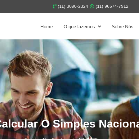
(11) 3090-2324
(11) 96574-7912
Home
O que fazemos
Sobre Nós
lcular O Simples Nacion