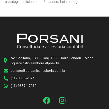
estratégico eficiente em 5 passos. Leia o artigo
Av. Sagitário, 138 – Conj. 1803. Torre London – Alpha
Square Sítio Tamboré Alphaville
contato@porsaniconsultoria.com.br
(11) 3090-2324
(11) 96574-7912