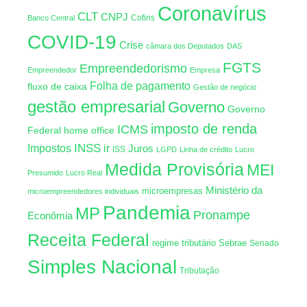
Coronavírus
CLT
CNPJ
Cofins
Banco Central
COVID-19
Crise
câmara dos Deputados
DAS
FGTS
Empreendedorismo
Empreendedor
Empresa
Folha de pagamento
fluxo de caixa
Gestão de negócio
gestão empresarial
Governo
Governo
imposto de renda
ICMS
Federal
home office
INSS
Impostos
ir
Juros
ISS
LGPD
Linha de crédito
Lucro
Medida Provisória
MEI
Presumido
Lucro Real
Ministério da
microempresas
microempreendedores individuais
Pandemia
MP
Pronampe
Econômia
Receita Federal
regime tributário
Sebrae
Senado
Simples Nacional
Tributação