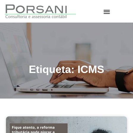
O que fazemos
Etiqueta: ICMS