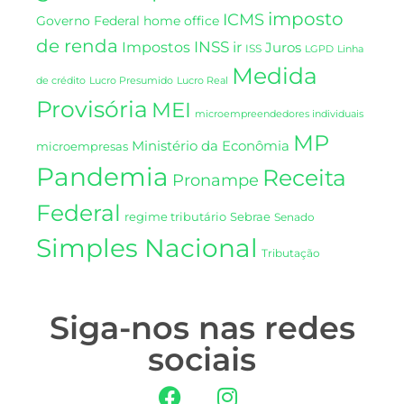
imposto
ICMS
Governo Federal
home office
de renda
INSS
Impostos
ir
Juros
ISS
LGPD
Linha
Medida
de crédito
Lucro Presumido
Lucro Real
Provisória
MEI
microempreendedores individuais
MP
Ministério da Econômia
microempresas
Pandemia
Receita
Pronampe
Federal
regime tributário
Sebrae
Senado
Simples Nacional
Tributação
Siga-nos nas redes
sociais