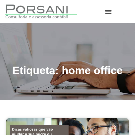
O que fazemos
Etiqueta: home office