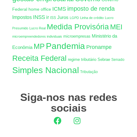
imposto de renda
ICMS
Federal
home office
INSS
Impostos
ir
Juros
ISS
LGPD
Linha de crédito
Lucro
Medida Provisória
MEI
Presumido
Lucro Real
Ministério da
microempresas
microempreendedores individuais
Pandemia
MP
Pronampe
Econômia
Receita Federal
regime tributário
Sebrae
Senado
Simples Nacional
Tributação
Siga-nos nas redes
sociais