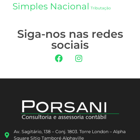
Simples Nacional
Tributação
Siga-nos nas redes
sociais
Av. Sagitário, 138 – Conj. 1803. Torre London – Alpha
Square Sítio Tamboré Alphaville