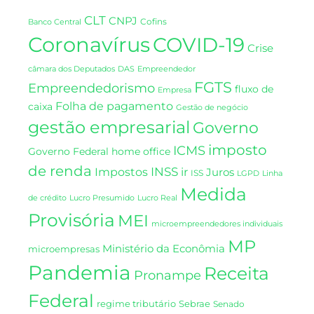
CLT
CNPJ
Cofins
Banco Central
Coronavírus
COVID-19
Crise
DAS
câmara dos Deputados
Empreendedor
FGTS
Empreendedorismo
fluxo de
Empresa
Folha de pagamento
caixa
Gestão de negócio
gestão empresarial
Governo
imposto
ICMS
Governo Federal
home office
de renda
INSS
Impostos
ir
Juros
ISS
LGPD
Linha
Medida
de crédito
Lucro Presumido
Lucro Real
Provisória
MEI
microempreendedores individuais
MP
Ministério da Econômia
microempresas
Pandemia
Receita
Pronampe
Federal
regime tributário
Sebrae
Senado