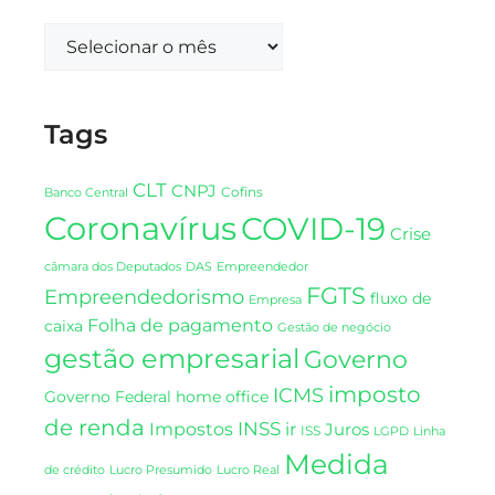
Tags
CLT
CNPJ
Cofins
Banco Central
Coronavírus
COVID-19
Crise
DAS
câmara dos Deputados
Empreendedor
FGTS
Empreendedorismo
fluxo de
Empresa
Folha de pagamento
caixa
Gestão de negócio
gestão empresarial
Governo
imposto
ICMS
Governo Federal
home office
de renda
INSS
Impostos
ir
Juros
ISS
LGPD
Linha
Medida
de crédito
Lucro Presumido
Lucro Real