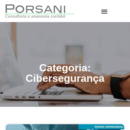
O que fazemos
Categoria:
Cibersegurança