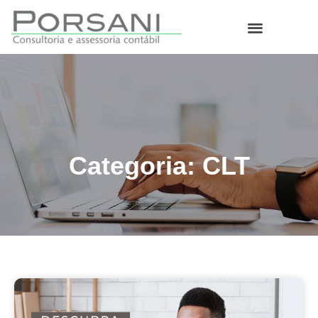
O que fazemos
Categoria: CLT