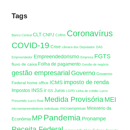
Tags
Coronavírus
CLT
CNPJ
Cofins
Banco Central
COVID-19
Crise
câmara dos Deputados
DAS
FGTS
Empreendedorismo
Empreendedor
Empresa
Folha de pagamento
fluxo de caixa
Gestão de negócio
gestão empresarial
Governo
Governo
imposto de renda
ICMS
Federal
home office
INSS
Impostos
ir
Juros
ISS
LGPD
Linha de crédito
Lucro
Medida Provisória
MEI
Presumido
Lucro Real
Ministério da
microempresas
microempreendedores individuais
Pandemia
MP
Pronampe
Econômia
Receita Federal