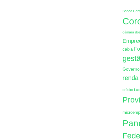
Banco Cent
Cor
câmara do
Empre
Fo
caixa
gestã
Governo
renda
crédito
Luc
Prov
microemp
Pan
Fede