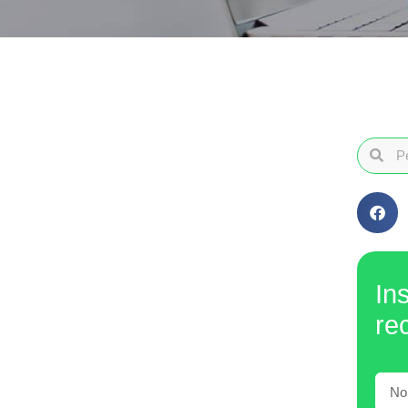
In
re