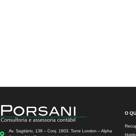
O Q
Recup
Av. Sagitário, 138 – Conj. 1803. Torre London – Alpha
Holdi