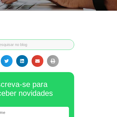
screva-se para
ceber novidades