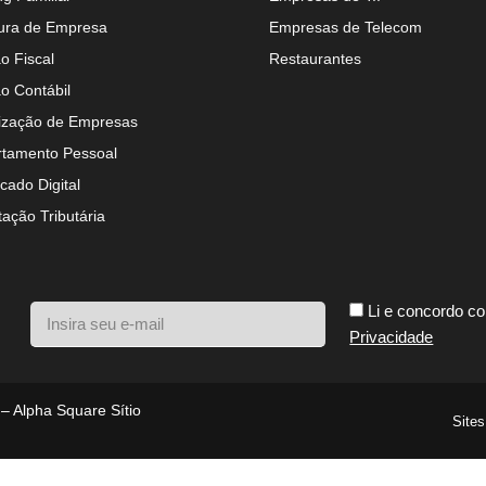
ura de Empresa
Empresas de Telecom
o Fiscal
Restaurantes
o Contábil
ização de Empresas
tamento Pessoal
icado Digital
tação Tributária
Li e concordo c
Privacidade
 – Alpha Square Sítio
Sites