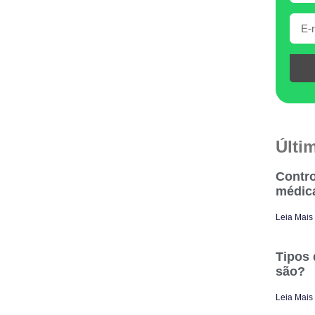
Últi
Contro
médic
Leia Mais
Tipos 
são?
Leia Mais