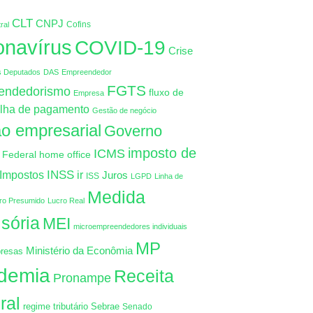
CLT
CNPJ
Cofins
ral
onavírus
COVID-19
Crise
s Deputados
DAS
Empreendedor
FGTS
endedorismo
fluxo de
Empresa
lha de pagamento
Gestão de negócio
o empresarial
Governo
imposto de
ICMS
 Federal
home office
INSS
Impostos
ir
Juros
ISS
LGPD
Linha de
Medida
ro Presumido
Lucro Real
isória
MEI
microempreendedores individuais
MP
Ministério da Econômia
resas
demia
Receita
Pronampe
ral
regime tributário
Sebrae
Senado