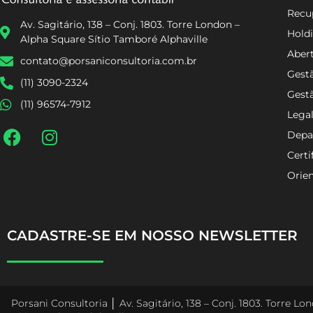
Recup
Av. Sagitário, 138 – Conj. 1803. Torre London –
Holdi
Alpha Square Sítio Tamboré Alphaville
Aber
contato@porsaniconsultoria.com.br
Gestã
(11) 3090-2324
Gest
(11) 96574-7912
Lega
Depa
Certi
Orien
CADASTRE-SE EM NOSSO NEWSLETTER
Porsani Consultoria │ Av. Sagitário, 138 – Conj. 1803. Torre L