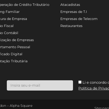
eração de Crédito Tributário
Atacadistas
ng Familiar
Empresas de T.I
tura de Empresa
Empresas de Telecom
o Fiscal
Restaurantes
ão Contábil
lização de Empresas
rtamento Pessoal
ficado Digital
tação Tributária
Li e concordo
Política de Priv
ondon – Alpha Square
Sites par