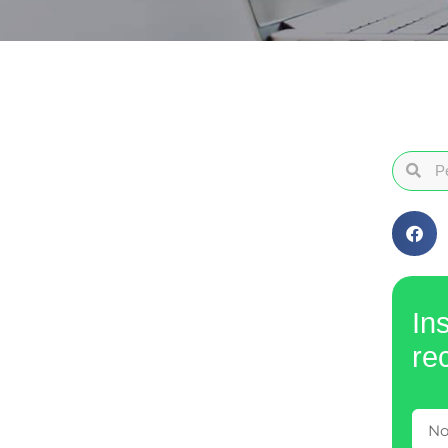
In
re