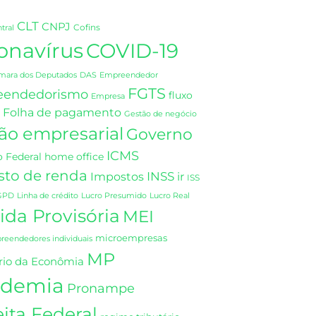
CLT
CNPJ
Cofins
tral
onavírus
COVID-19
DAS
mara dos Deputados
Empreendedor
FGTS
eendedorismo
fluxo
Empresa
Folha de pagamento
Gestão de negócio
ão empresarial
Governo
ICMS
 Federal
home office
sto de renda
INSS
Impostos
ir
ISS
GPD
Linha de crédito
Lucro Presumido
Lucro Real
da Provisória
MEI
microempresas
eendedores individuais
MP
rio da Econômia
demia
Pronampe
ita Federal