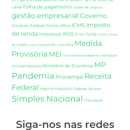
Folha de pagamento
caixa
Gestão de negócio
gestão empresarial
Governo
imposto
ICMS
Governo Federal
home office
de renda
INSS
Impostos
ir
Juros
ISS
LGPD
Linha
Medida
de crédito
Lucro Presumido
Lucro Real
Provisória
MEI
microempreendedores individuais
MP
Ministério da Econômia
microempresas
Pandemia
Receita
Pronampe
Federal
regime tributário
Sebrae
Senado
Simples Nacional
Tributação
Siga-nos nas redes