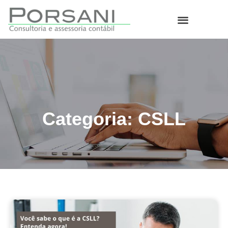
O que fazemos
Categoria: CSLL