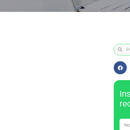
In
re