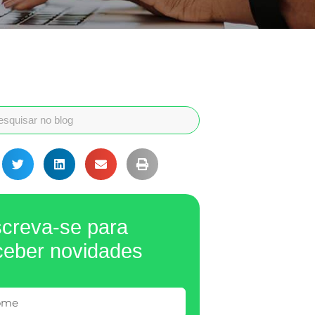
screva-se para
ceber novidades