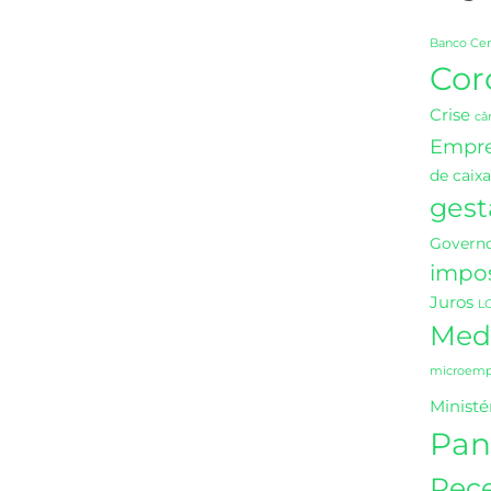
Banco Cen
Cor
Crise
câ
Empr
de caixa
gest
Governo
impo
Juros
L
Medi
microempr
Ministé
Pan
Rece