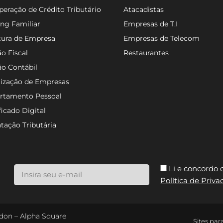
eração de Crédito Tributário
Atacadistas
ng Familiar
Empresas de T.I
tura de Empresa
Empresas de Telecom
o Fiscal
Restaurantes
ão Contábil
lização de Empresas
rtamento Pessoal
ficado Digital
tação Tributária
Li e concordo
Política de Priv
ondon – Alpha Square
Sites par