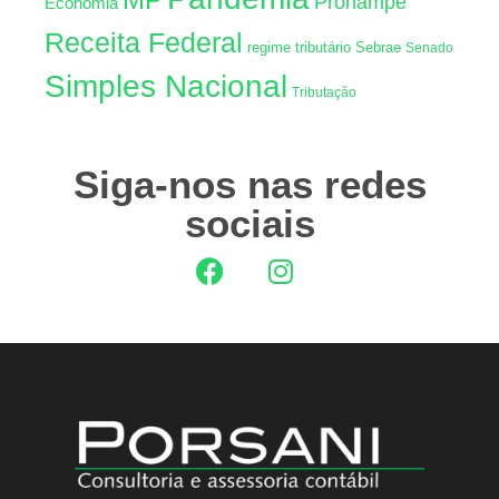
Pronampe
Econômia
Receita Federal
regime tributário
Sebrae
Senado
Simples Nacional
Tributação
Siga-nos nas redes
sociais