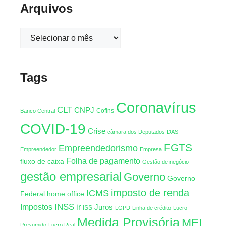
Arquivos
Tags
Coronavírus
CLT
CNPJ
Cofins
Banco Central
COVID-19
Crise
câmara dos Deputados
DAS
FGTS
Empreendedorismo
Empreendedor
Empresa
Folha de pagamento
fluxo de caixa
Gestão de negócio
gestão empresarial
Governo
Governo
imposto de renda
ICMS
Federal
home office
INSS
Impostos
ir
Juros
ISS
LGPD
Linha de crédito
Lucro
Medida Provisória
MEI
Presumido
Lucro Real