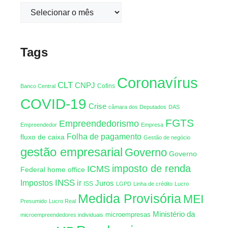
Tags
Coronavírus
CLT
CNPJ
Cofins
Banco Central
COVID-19
Crise
câmara dos Deputados
DAS
FGTS
Empreendedorismo
Empreendedor
Empresa
Folha de pagamento
fluxo de caixa
Gestão de negócio
gestão empresarial
Governo
Governo
imposto de renda
ICMS
Federal
home office
INSS
Impostos
ir
Juros
ISS
LGPD
Linha de crédito
Lucro
Medida Provisória
MEI
Presumido
Lucro Real
Ministério da
microempresas
microempreendedores individuais