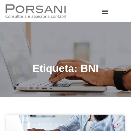
O que fazemos
Etiqueta: BNI