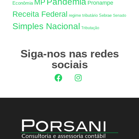
Pandemia
MP
Pronampe
Econômia
Receita Federal
regime tributário
Sebrae
Senado
Simples Nacional
Tributação
Siga-nos nas redes
sociais