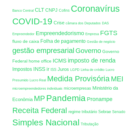
Coronavírus
CLT
CNPJ
Cofins
Banco Central
COVID-19
Crise
câmara dos Deputados
DAS
FGTS
Empreendedorismo
Empreendedor
Empresa
Folha de pagamento
fluxo de caixa
Gestão de negócio
gestão empresarial
Governo
Governo
imposto de renda
ICMS
Federal
home office
INSS
Impostos
ir
Juros
ISS
LGPD
Linha de crédito
Lucro
Medida Provisória
MEI
Presumido
Lucro Real
Ministério da
microempresas
microempreendedores individuais
Pandemia
MP
Pronampe
Econômia
Receita Federal
regime tributário
Sebrae
Senado
Simples Nacional
Tributação