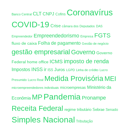
Coronavírus
CLT
CNPJ
Cofins
Banco Central
COVID-19
Crise
câmara dos Deputados
DAS
FGTS
Empreendedorismo
Empreendedor
Empresa
Folha de pagamento
fluxo de caixa
Gestão de negócio
gestão empresarial
Governo
Governo
imposto de renda
ICMS
Federal
home office
INSS
Impostos
ir
Juros
ISS
LGPD
Linha de crédito
Lucro
Medida Provisória
MEI
Presumido
Lucro Real
Ministério da
microempresas
microempreendedores individuais
Pandemia
MP
Pronampe
Econômia
Receita Federal
regime tributário
Sebrae
Senado
Simples Nacional
Tributação