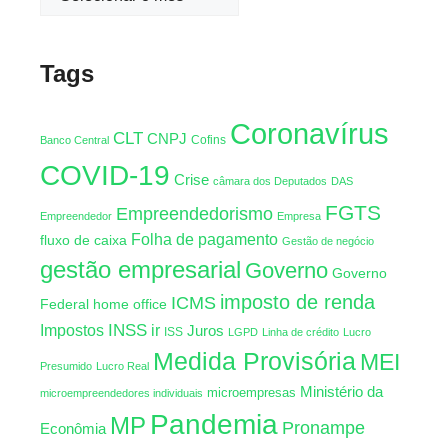
Tags
Coronavírus
CLT
CNPJ
Cofins
Banco Central
COVID-19
Crise
câmara dos Deputados
DAS
FGTS
Empreendedorismo
Empreendedor
Empresa
Folha de pagamento
fluxo de caixa
Gestão de negócio
gestão empresarial
Governo
Governo
imposto de renda
ICMS
Federal
home office
INSS
Impostos
ir
Juros
ISS
LGPD
Linha de crédito
Lucro
Medida Provisória
MEI
Presumido
Lucro Real
Ministério da
microempresas
microempreendedores individuais
Pandemia
MP
Pronampe
Econômia