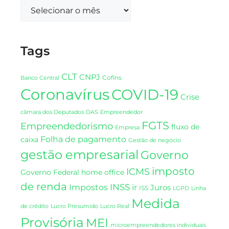
Tags
CLT
CNPJ
Cofins
Banco Central
Coronavírus
COVID-19
Crise
DAS
câmara dos Deputados
Empreendedor
FGTS
Empreendedorismo
fluxo de
Empresa
Folha de pagamento
caixa
Gestão de negócio
gestão empresarial
Governo
imposto
ICMS
Governo Federal
home office
de renda
INSS
Impostos
ir
Juros
ISS
LGPD
Linha
Medida
de crédito
Lucro Presumido
Lucro Real
Provisória
MEI
microempreendedores individuais