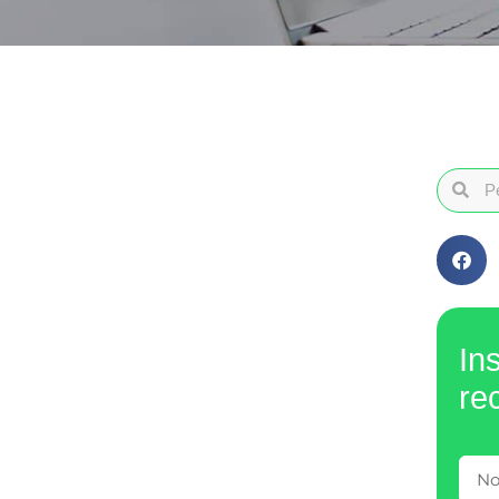
In
re