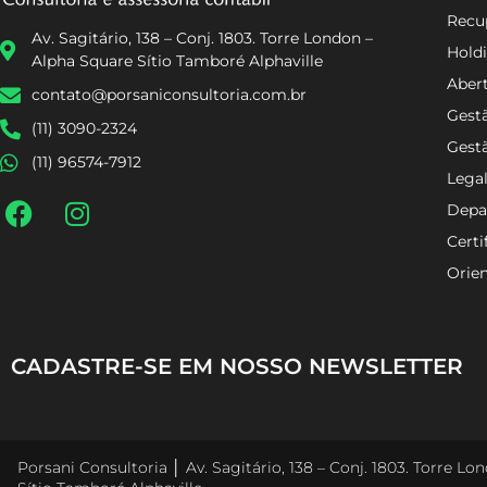
Recup
Av. Sagitário, 138 – Conj. 1803. Torre London –
Holdi
Alpha Square Sítio Tamboré Alphaville
Aber
contato@porsaniconsultoria.com.br
Gestã
(11) 3090-2324
Gest
(11) 96574-7912
Lega
Depa
Certi
Orien
CADASTRE-SE EM NOSSO NEWSLETTER
Porsani Consultoria │ Av. Sagitário, 138 – Conj. 1803. Torre L