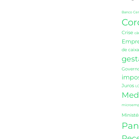
Banco Cen
Cor
Crise
câ
Empr
de caixa
gest
Governo
impo
Juros
L
Medi
microempr
Ministé
Pan
Rece