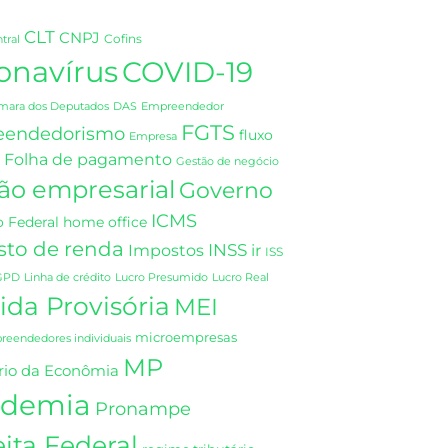
CLT
CNPJ
Cofins
tral
onavírus
COVID-19
DAS
mara dos Deputados
Empreendedor
FGTS
eendedorismo
fluxo
Empresa
Folha de pagamento
Gestão de negócio
ão empresarial
Governo
ICMS
 Federal
home office
sto de renda
INSS
Impostos
ir
ISS
GPD
Linha de crédito
Lucro Presumido
Lucro Real
da Provisória
MEI
microempresas
eendedores individuais
MP
rio da Econômia
demia
Pronampe
ita Federal