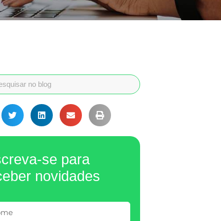
screva-se para
ceber novidades