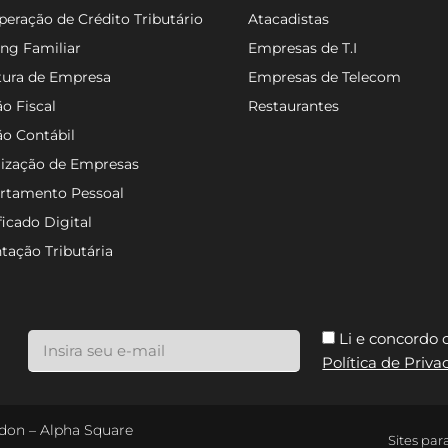
eração de Crédito Tributário
Atacadistas
ng Familiar
Empresas de T.I
tura de Empresa
Empresas de Telecom
o Fiscal
Restaurantes
ão Contábil
lização de Empresas
rtamento Pessoal
ficado Digital
tação Tributária
Li e concordo
Política de Priv
ondon – Alpha Square
Sites par