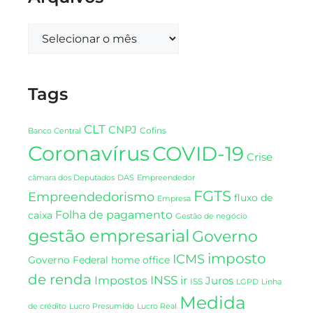
Tags
CLT
CNPJ
Cofins
Banco Central
Coronavírus
COVID-19
Crise
DAS
câmara dos Deputados
Empreendedor
FGTS
Empreendedorismo
fluxo de
Empresa
Folha de pagamento
caixa
Gestão de negócio
gestão empresarial
Governo
imposto
ICMS
Governo Federal
home office
de renda
INSS
Impostos
ir
Juros
ISS
LGPD
Linha
Medida
de crédito
Lucro Presumido
Lucro Real