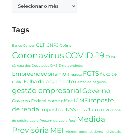
Tags
CLT
CNPJ
Cofins
Banco Central
Coronavírus
COVID-19
Crise
DAS
câmara dos Deputados
Empreendedor
FGTS
Empreendedorismo
fluxo de
Empresa
Folha de pagamento
caixa
Gestão de negócio
gestão empresarial
Governo
imposto
ICMS
Governo Federal
home office
de renda
INSS
Impostos
ir
Juros
ISS
LGPD
Linha
Medida
de crédito
Lucro Presumido
Lucro Real
Provisória
MEI
microempreendedores individuais