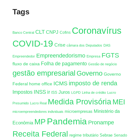
Tags
Coronavírus
CLT
CNPJ
Cofins
Banco Central
COVID-19
Crise
câmara dos Deputados
DAS
FGTS
Empreendedorismo
Empreendedor
Empresa
Folha de pagamento
fluxo de caixa
Gestão de negócio
gestão empresarial
Governo
Governo
imposto de renda
ICMS
Federal
home office
INSS
Impostos
ir
Juros
ISS
LGPD
Linha de crédito
Lucro
Medida Provisória
MEI
Presumido
Lucro Real
Ministério da
microempresas
microempreendedores individuais
Pandemia
MP
Pronampe
Econômia
Receita Federal
regime tributário
Sebrae
Senado