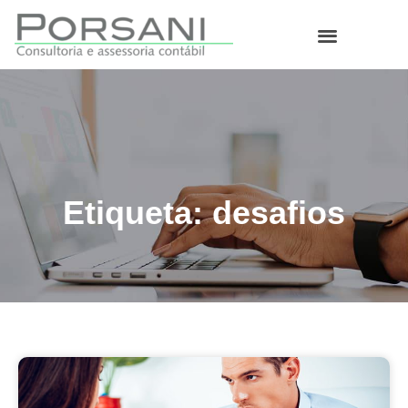
O que fazemos
Etiqueta: desafios