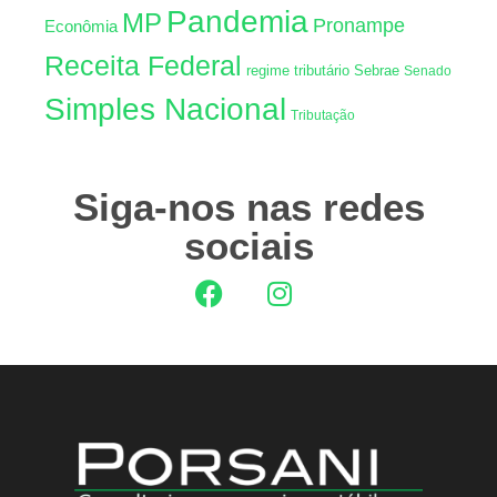
Pandemia
MP
Pronampe
Econômia
Receita Federal
regime tributário
Sebrae
Senado
Simples Nacional
Tributação
Siga-nos nas redes
sociais