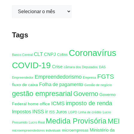
Tags
Coronavírus
CLT
CNPJ
Cofins
Banco Central
COVID-19
Crise
câmara dos Deputados
DAS
FGTS
Empreendedorismo
Empreendedor
Empresa
Folha de pagamento
fluxo de caixa
Gestão de negócio
gestão empresarial
Governo
Governo
imposto de renda
ICMS
Federal
home office
INSS
Impostos
ir
Juros
ISS
LGPD
Linha de crédito
Lucro
Medida Provisória
MEI
Presumido
Lucro Real
Ministério da
microempresas
microempreendedores individuais