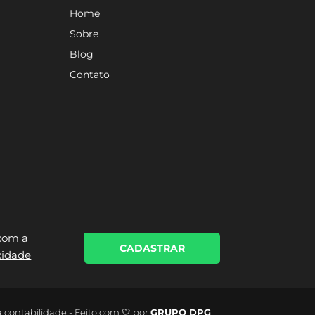
Home
Sobre
Blog
Contato
 com a
CADASTRAR
acidade
a contabilidade - Feito com 🤍 por
GRUPO DPG