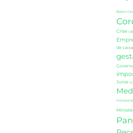
Banco Cen
Cor
Crise
câ
Empr
de caixa
gest
Governo
impo
Juros
L
Medi
microempr
Ministé
Pan
Rece