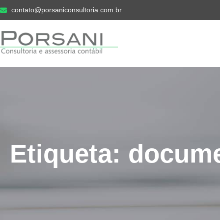
contato@porsaniconsultoria.com.br
Etiqueta: docume