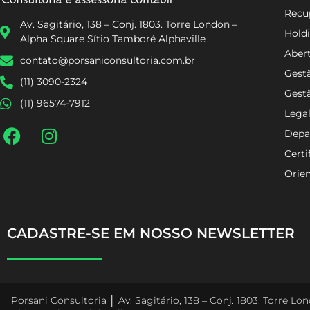
Recup
Av. Sagitário, 138 – Conj. 1803. Torre London –
Holdi
Alpha Square Sítio Tamboré Alphaville
Aber
contato@porsaniconsultoria.com.br
Gestã
(11) 3090-2324
Gest
(11) 96574-7912
Lega
Depa
Certi
Orien
CADASTRE-SE EM NOSSO NEWSLETTER
Porsani Consultoria │ Av. Sagitário, 138 – Conj. 1803. Torre L