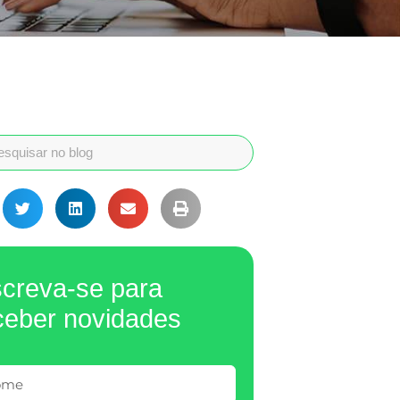
screva-se para
ceber novidades