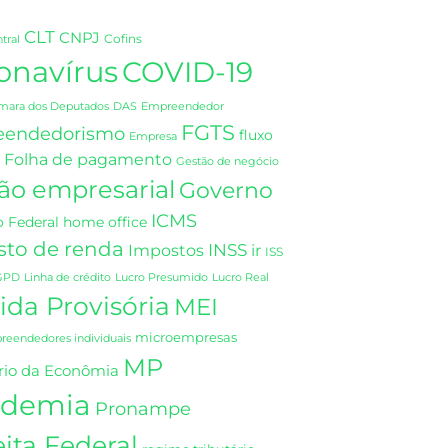
CLT
CNPJ
Cofins
tral
onavírus
COVID-19
DAS
mara dos Deputados
Empreendedor
FGTS
eendedorismo
fluxo
Empresa
Folha de pagamento
Gestão de negócio
ão empresarial
Governo
ICMS
 Federal
home office
sto de renda
INSS
Impostos
ir
ISS
GPD
Linha de crédito
Lucro Presumido
Lucro Real
da Provisória
MEI
microempresas
eendedores individuais
MP
rio da Econômia
demia
Pronampe
ita Federal