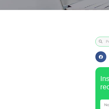
In
re