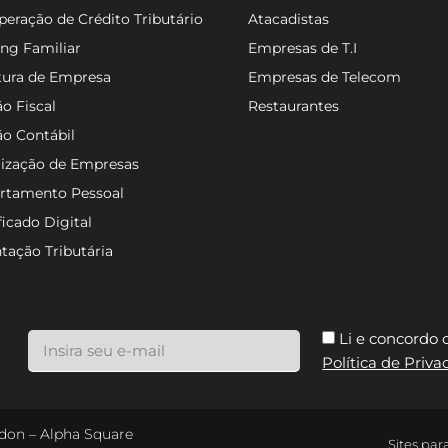
eração de Crédito Tributário
Atacadistas
ng Familiar
Empresas de T.I
tura de Empresa
Empresas de Telecom
o Fiscal
Restaurantes
ão Contábil
lização de Empresas
rtamento Pessoal
ficado Digital
tação Tributária
Li e concordo
Política de Priv
ondon – Alpha Square
Sites par