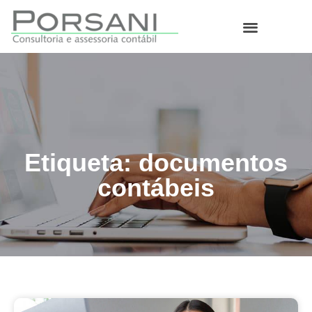
O que fazemos
Etiqueta: documentos
contábeis