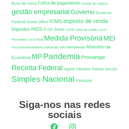
Folha de pagamento
fluxo de caixa
Gestão de negócio
gestão empresarial
Governo
Governo
imposto de renda
ICMS
Federal
home office
INSS
Impostos
ir
Juros
ISS
LGPD
Linha de crédito
Lucro
Medida Provisória
MEI
Presumido
Lucro Real
Ministério da
microempresas
microempreendedores individuais
Pandemia
MP
Pronampe
Econômia
Receita Federal
regime tributário
Sebrae
Senado
Simples Nacional
Tributação
Siga-nos nas redes
sociais