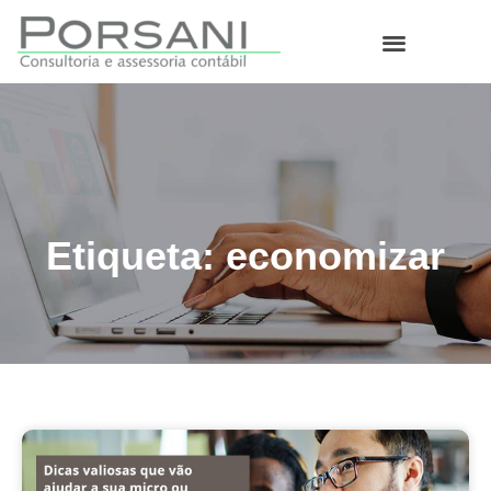
O que fazemos
Etiqueta: economizar