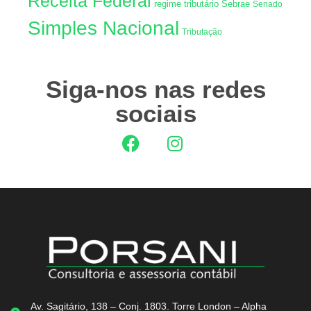
Receita Federal
regime tributário
Sebrae
Senado
Simples Nacional
Tributação
Siga-nos nas redes
sociais
Av. Sagitário, 138 – Conj. 1803. Torre London – Alpha