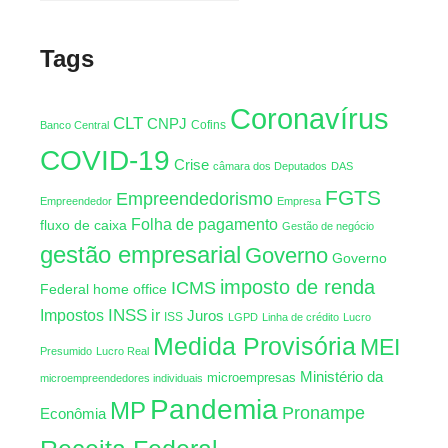
Tags
Coronavírus
CLT
CNPJ
Cofins
Banco Central
COVID-19
Crise
câmara dos Deputados
DAS
FGTS
Empreendedorismo
Empreendedor
Empresa
Folha de pagamento
fluxo de caixa
Gestão de negócio
gestão empresarial
Governo
Governo
imposto de renda
ICMS
Federal
home office
INSS
Impostos
ir
Juros
ISS
LGPD
Linha de crédito
Lucro
Medida Provisória
MEI
Presumido
Lucro Real
Ministério da
microempresas
microempreendedores individuais
Pandemia
MP
Pronampe
Econômia