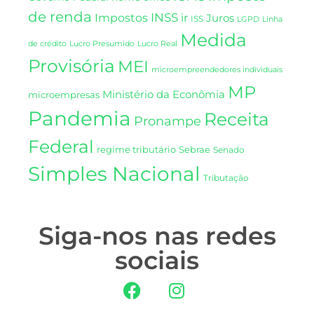
de renda
INSS
Impostos
ir
Juros
ISS
LGPD
Linha
Medida
de crédito
Lucro Presumido
Lucro Real
Provisória
MEI
microempreendedores individuais
MP
Ministério da Econômia
microempresas
Pandemia
Receita
Pronampe
Federal
regime tributário
Sebrae
Senado
Simples Nacional
Tributação
Siga-nos nas redes
sociais