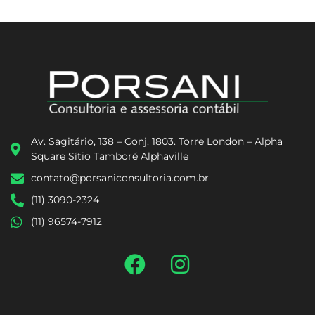
Av. Sagitário, 138 – Conj. 1803. Torre London – Alpha
Square Sítio Tamboré Alphaville
contato@porsaniconsultoria.com.br
(11) 3090-2324
(11) 96574-7912