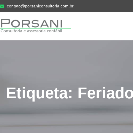
contato@porsaniconsultoria.com.br
Etiqueta: Feriad