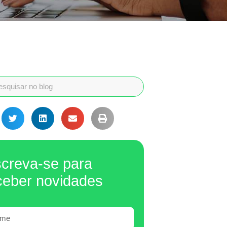
screva-se para
ceber novidades