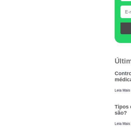
Últi
Contro
médic
Leia Mais
Tipos 
são?
Leia Mais