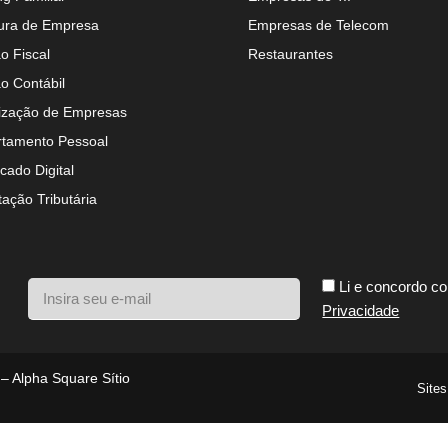
ura de Empresa
Empresas de Telecom
o Fiscal
Restaurantes
o Contábil
ização de Empresas
tamento Pessoal
icado Digital
tação Tributária
Li e concordo c
Privacidade
 – Alpha Square Sítio
Sites