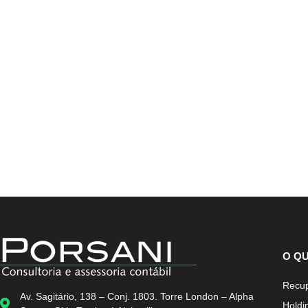
O Q
Recup
Av. Sagitário, 138 – Conj. 1803. Torre London – Alpha
Holdi