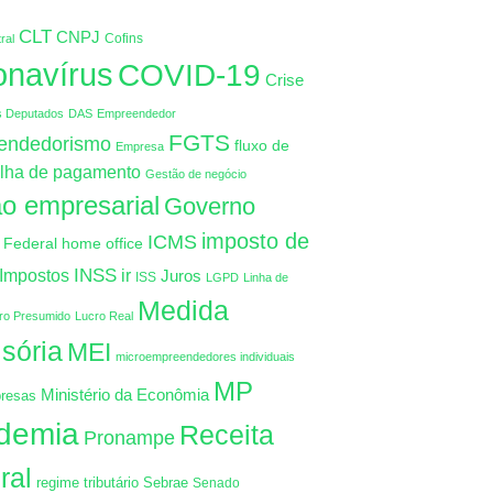
CLT
CNPJ
Cofins
ral
onavírus
COVID-19
Crise
s Deputados
DAS
Empreendedor
FGTS
endedorismo
fluxo de
Empresa
lha de pagamento
Gestão de negócio
o empresarial
Governo
imposto de
ICMS
 Federal
home office
INSS
Impostos
ir
Juros
ISS
LGPD
Linha de
Medida
ro Presumido
Lucro Real
isória
MEI
microempreendedores individuais
MP
Ministério da Econômia
resas
demia
Receita
Pronampe
ral
regime tributário
Sebrae
Senado