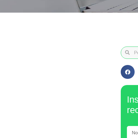
In
re