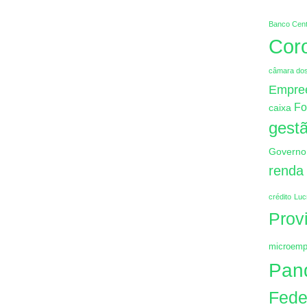
Banco Cent
Cor
câmara do
Empre
Fo
caixa
gestã
Governo
renda
crédito
Luc
Prov
microemp
Pan
Fede