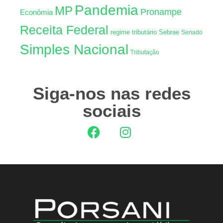
Pandemia
MP
Pronampe
Econômia
Receita Federal
regime tributário
Sebrae
Senado
Simples Nacional
Tributação
Siga-nos nas redes
sociais