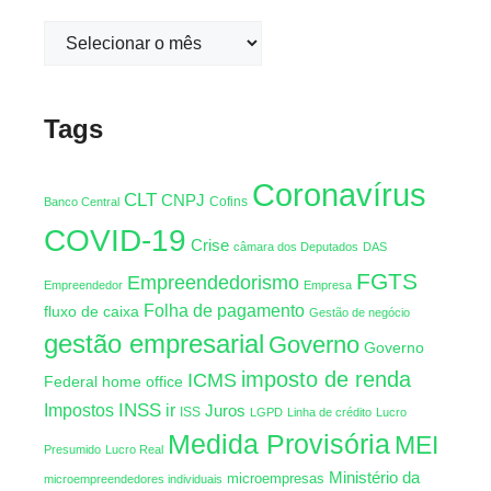
Tags
Coronavírus
CLT
CNPJ
Cofins
Banco Central
COVID-19
Crise
câmara dos Deputados
DAS
FGTS
Empreendedorismo
Empreendedor
Empresa
Folha de pagamento
fluxo de caixa
Gestão de negócio
gestão empresarial
Governo
Governo
imposto de renda
ICMS
Federal
home office
INSS
Impostos
ir
Juros
ISS
LGPD
Linha de crédito
Lucro
Medida Provisória
MEI
Presumido
Lucro Real
Ministério da
microempresas
microempreendedores individuais