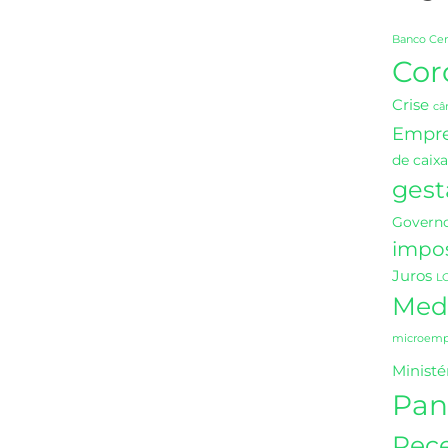
Banco Cen
Cor
Crise
câ
Empr
de caixa
gest
Governo
impo
Juros
L
Medi
microempr
Ministé
Pan
Rece