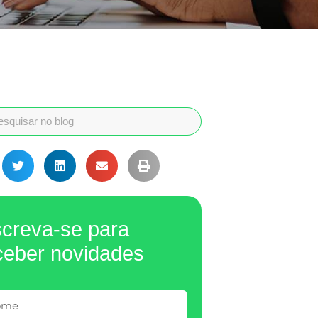
screva-se para
ceber novidades