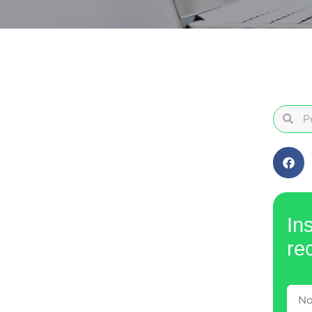
In
re