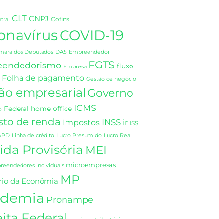
CLT
CNPJ
Cofins
tral
onavírus
COVID-19
DAS
mara dos Deputados
Empreendedor
FGTS
eendedorismo
fluxo
Empresa
Folha de pagamento
Gestão de negócio
ão empresarial
Governo
ICMS
 Federal
home office
sto de renda
INSS
Impostos
ir
ISS
GPD
Linha de crédito
Lucro Presumido
Lucro Real
da Provisória
MEI
microempresas
eendedores individuais
MP
rio da Econômia
demia
Pronampe
ita Federal