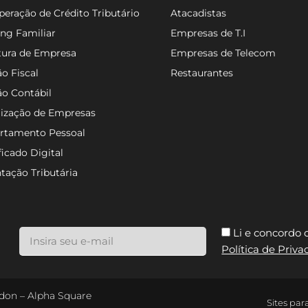
eração de Crédito Tributário
Atacadistas
ng Familiar
Empresas de T.I
tura de Empresa
Empresas de Telecom
o Fiscal
Restaurantes
ão Contábil
lização de Empresas
rtamento Pessoal
ficado Digital
tação Tributária
Li e concordo
Política de Priv
ondon – Alpha Square
Sites par