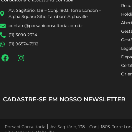
Recup
Av. Sagitário, 138 – Conj. 1803. Torre London –
Holdi
Alpha Square Sítio Tamboré Alphaville
Aber
contato@porsaniconsultoria.com.br
Gestã
(11) 3090-2324
Gest
(11) 96574-7912
Lega
Depa
Certi
Orien
CADASTRE-SE EM NOSSO NEWSLETTER
Porsani Consultoria │ Av. Sagitário, 138 – Conj. 1803. Torre L