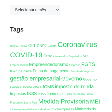
Tags
Coronavírus
CLT
CNPJ
Cofins
Banco Central
COVID-19
Crise
câmara dos Deputados
DAS
FGTS
Empreendedorismo
Empreendedor
Empresa
Folha de pagamento
fluxo de caixa
Gestão de negócio
gestão empresarial
Governo
Governo
imposto de renda
ICMS
Federal
home office
INSS
Impostos
ir
Juros
ISS
LGPD
Linha de crédito
Lucro
Medida Provisória
MEI
Presumido
Lucro Real
Ministério da
microempresas
microempreendedores individuais