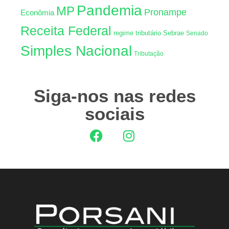
Pandemia
MP
Pronampe
Econômia
Receita Federal
regime tributário
Sebrae
Senado
Simples Nacional
Tributação
Siga-nos nas redes
sociais