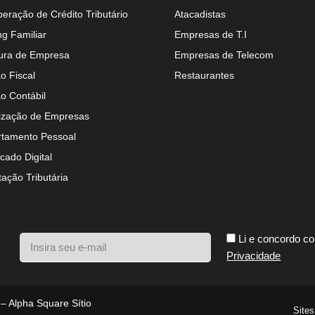
eração de Crédito Tributário
Atacadistas
ng Familiar
Empresas de T.I
ura de Empresa
Empresas de Telecom
o Fiscal
Restaurantes
o Contábil
ização de Empresas
tamento Pessoal
icado Digital
tação Tributária
Li e concordo c
Privacidade
 – Alpha Square Sítio
Sites