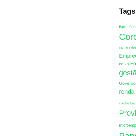
Tags
Banco Cent
Cor
câmara do
Empre
Fo
caixa
gestã
Governo
renda
crédito
Luc
Prov
microemp
Pan