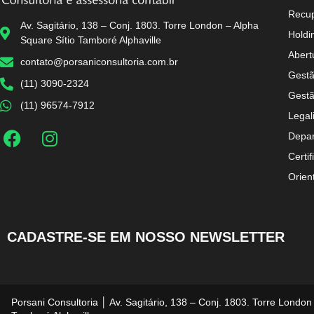
Recup
Av. Sagitário, 138 – Conj. 1803. Torre London – Alpha
Holdi
Square Sítio Tamboré Alphaville
Abert
contato@porsaniconsultoria.com.br
Gestã
(11) 3090-2324
Gestã
(11) 96574-7912
Legal
Depar
Certif
Orien
CADASTRE-SE EM NOSSO NEWSLETTER
Porsani Consultoria │ Av. Sagitário, 138 – Conj. 1803. Torre London