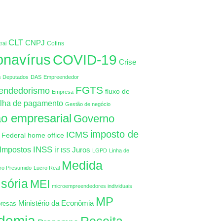
CLT
CNPJ
Cofins
ral
onavírus
COVID-19
Crise
s Deputados
DAS
Empreendedor
FGTS
endedorismo
fluxo de
Empresa
lha de pagamento
Gestão de negócio
o empresarial
Governo
imposto de
ICMS
 Federal
home office
INSS
Impostos
ir
Juros
ISS
LGPD
Linha de
Medida
ro Presumido
Lucro Real
isória
MEI
microempreendedores individuais
MP
Ministério da Econômia
resas
demia