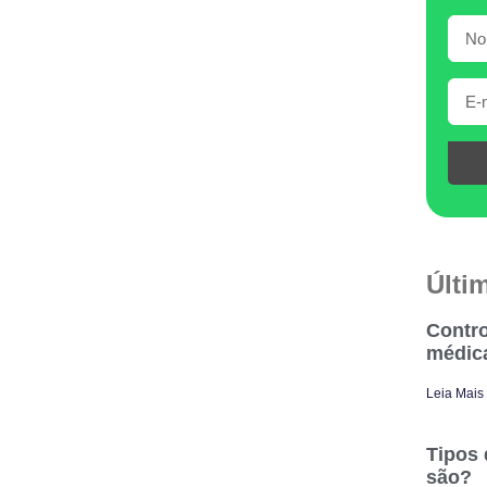
Últi
Contro
médic
Leia Mais
Tipos 
são?