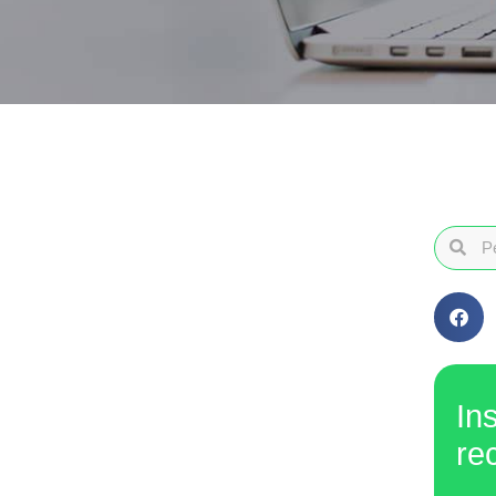
In
re