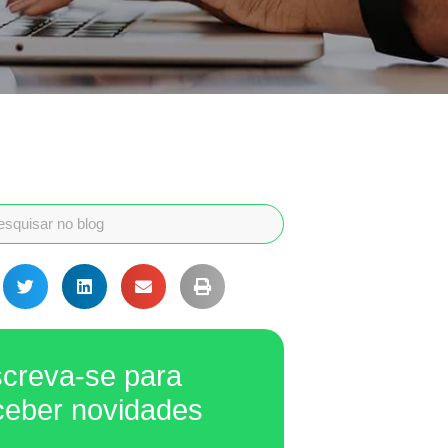
screva-se para
ceber novidades