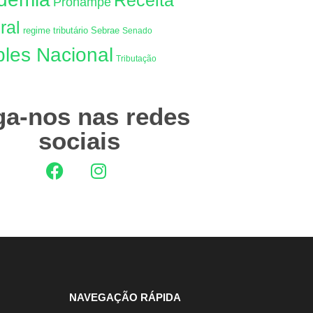
Receita
Pronampe
ral
regime tributário
Sebrae
Senado
les Nacional
Tributação
ga-nos nas redes
sociais
NAVEGAÇÃO RÁPIDA