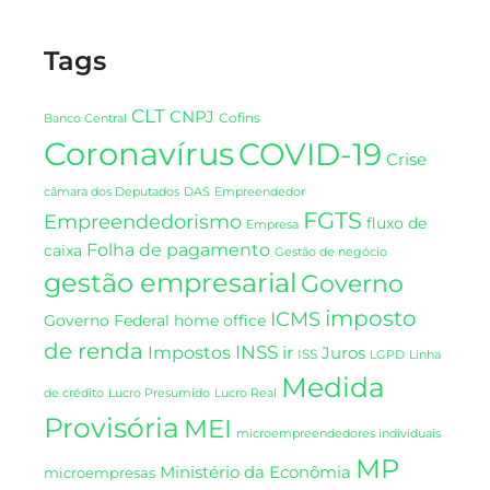
Tags
CLT
CNPJ
Cofins
Banco Central
Coronavírus
COVID-19
Crise
DAS
câmara dos Deputados
Empreendedor
FGTS
Empreendedorismo
fluxo de
Empresa
Folha de pagamento
caixa
Gestão de negócio
gestão empresarial
Governo
imposto
ICMS
Governo Federal
home office
de renda
INSS
Impostos
ir
Juros
ISS
LGPD
Linha
Medida
de crédito
Lucro Presumido
Lucro Real
Provisória
MEI
microempreendedores individuais
MP
Ministério da Econômia
microempresas