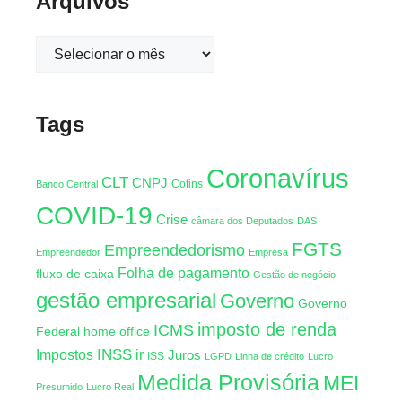
Arquivos
Tags
Coronavírus
CLT
CNPJ
Cofins
Banco Central
COVID-19
Crise
câmara dos Deputados
DAS
FGTS
Empreendedorismo
Empreendedor
Empresa
Folha de pagamento
fluxo de caixa
Gestão de negócio
gestão empresarial
Governo
Governo
imposto de renda
ICMS
Federal
home office
INSS
Impostos
ir
Juros
ISS
LGPD
Linha de crédito
Lucro
Medida Provisória
MEI
Presumido
Lucro Real