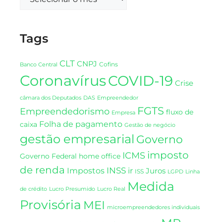
Tags
CLT
CNPJ
Cofins
Banco Central
Coronavírus
COVID-19
Crise
DAS
câmara dos Deputados
Empreendedor
FGTS
Empreendedorismo
fluxo de
Empresa
Folha de pagamento
caixa
Gestão de negócio
gestão empresarial
Governo
imposto
ICMS
Governo Federal
home office
de renda
INSS
Impostos
ir
Juros
ISS
LGPD
Linha
Medida
de crédito
Lucro Presumido
Lucro Real
Provisória
MEI
microempreendedores individuais