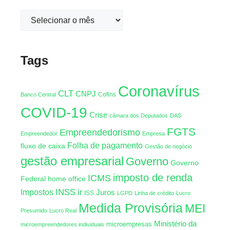
Tags
Coronavírus
CLT
CNPJ
Cofins
Banco Central
COVID-19
Crise
câmara dos Deputados
DAS
FGTS
Empreendedorismo
Empreendedor
Empresa
Folha de pagamento
fluxo de caixa
Gestão de negócio
gestão empresarial
Governo
Governo
imposto de renda
ICMS
Federal
home office
INSS
Impostos
ir
Juros
ISS
LGPD
Linha de crédito
Lucro
Medida Provisória
MEI
Presumido
Lucro Real
Ministério da
microempresas
microempreendedores individuais