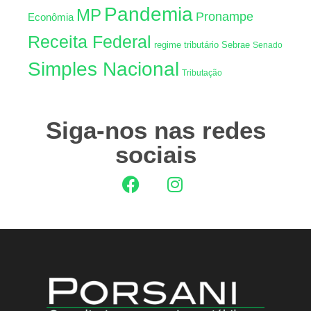
Pandemia
MP
Pronampe
Econômia
Receita Federal
regime tributário
Sebrae
Senado
Simples Nacional
Tributação
Siga-nos nas redes
sociais