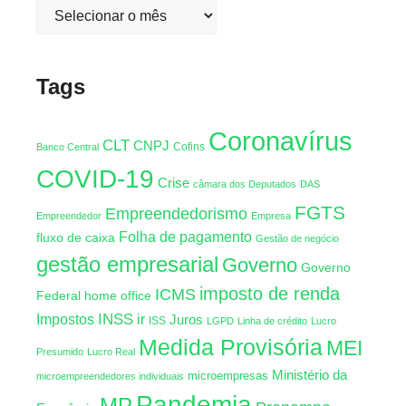
Tags
Coronavírus
CLT
CNPJ
Cofins
Banco Central
COVID-19
Crise
câmara dos Deputados
DAS
FGTS
Empreendedorismo
Empreendedor
Empresa
Folha de pagamento
fluxo de caixa
Gestão de negócio
gestão empresarial
Governo
Governo
imposto de renda
ICMS
Federal
home office
INSS
Impostos
ir
Juros
ISS
LGPD
Linha de crédito
Lucro
Medida Provisória
MEI
Presumido
Lucro Real
Ministério da
microempresas
microempreendedores individuais
Pandemia
MP