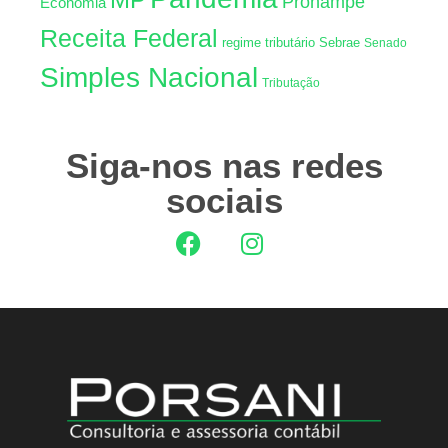
Pronampe
Econômia
Receita Federal
regime tributário
Sebrae
Senado
Simples Nacional
Tributação
Siga-nos nas redes
sociais