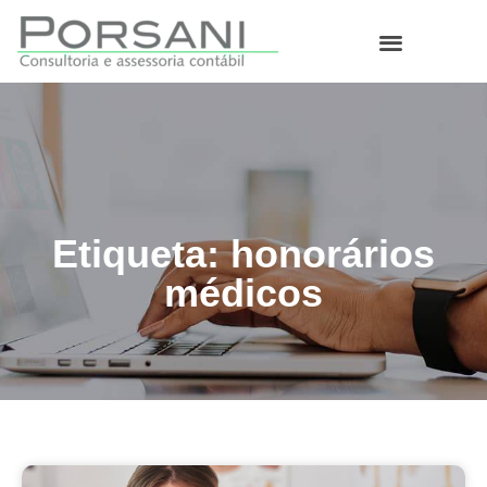
O que fazemos
Etiqueta: honorários
médicos