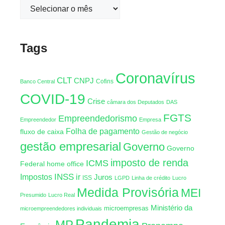
Tags
Coronavírus
CLT
CNPJ
Cofins
Banco Central
COVID-19
Crise
câmara dos Deputados
DAS
FGTS
Empreendedorismo
Empreendedor
Empresa
Folha de pagamento
fluxo de caixa
Gestão de negócio
gestão empresarial
Governo
Governo
imposto de renda
ICMS
Federal
home office
INSS
Impostos
ir
Juros
ISS
LGPD
Linha de crédito
Lucro
Medida Provisória
MEI
Presumido
Lucro Real
Ministério da
microempresas
microempreendedores individuais
Pandemia
MP