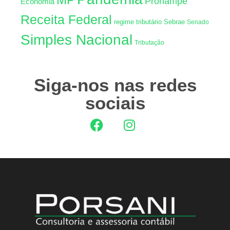
Pronampe
Econômia
Receita Federal
regime tributário
Sebrae
Senado
Simples Nacional
Tributação
Siga-nos nas redes
sociais