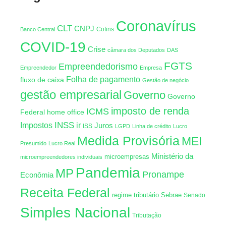
Coronavírus
CLT
CNPJ
Cofins
Banco Central
COVID-19
Crise
câmara dos Deputados
DAS
FGTS
Empreendedorismo
Empreendedor
Empresa
Folha de pagamento
fluxo de caixa
Gestão de negócio
gestão empresarial
Governo
Governo
imposto de renda
ICMS
Federal
home office
INSS
Impostos
ir
Juros
ISS
LGPD
Linha de crédito
Lucro
Medida Provisória
MEI
Presumido
Lucro Real
Ministério da
microempresas
microempreendedores individuais
Pandemia
MP
Pronampe
Econômia
Receita Federal
regime tributário
Sebrae
Senado
Simples Nacional
Tributação