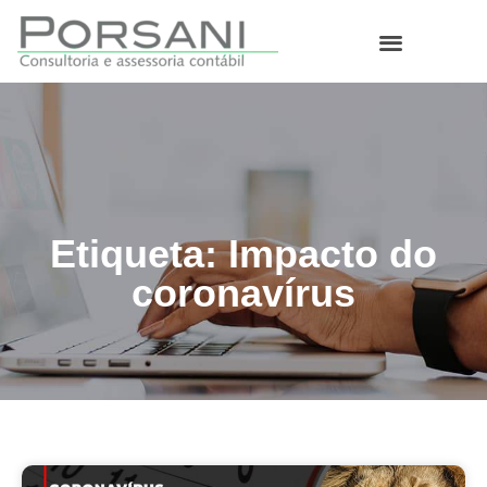
O que fazemos
Etiqueta: Impacto do
coronavírus