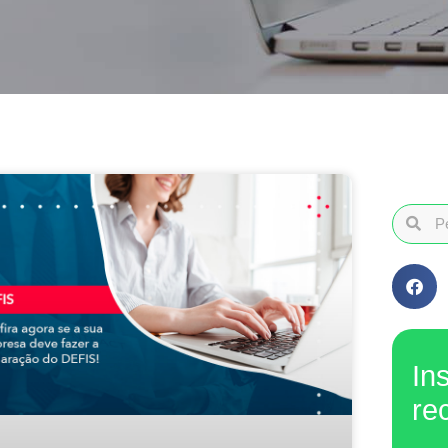
In
re