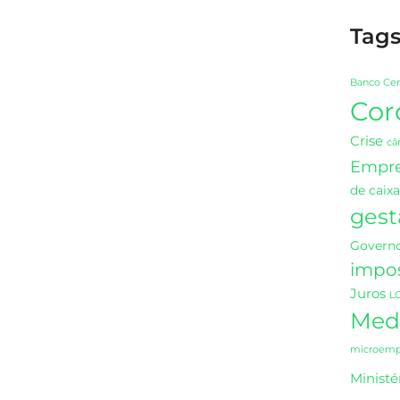
Tag
Banco Cen
Cor
Crise
câ
Empr
de caixa
gest
Governo
impo
Juros
L
Medi
microempr
Ministé