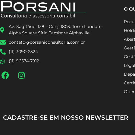
O Q
Recup
Av. Sagitário, 138 – Conj. 1803. Torre London –
Holdi
Alpha Square Sítio Tamboré Alphaville
Aber
contato@porsaniconsultoria.com.br
Gestã
(11) 3090-2324
Gest
(11) 96574-7912
Lega
Depa
Certi
Orien
CADASTRE-SE EM NOSSO NEWSLETTER