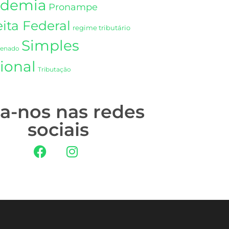
demia
Pronampe
ita Federal
regime tributário
Simples
Senado
ional
Tributação
ga-nos nas redes
sociais