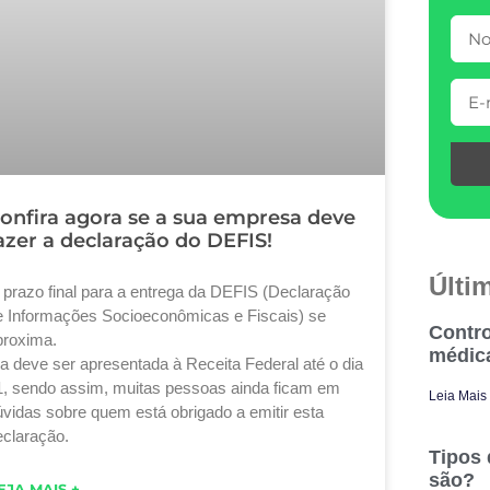
onfira agora se a sua empresa deve
azer a declaração do DEFIS!
Últi
 prazo final para a entrega da DEFIS (Declaração
e Informações Socioeconômicas e Fiscais) se
Contro
proxima.
médic
la deve ser apresentada à Receita Federal até o dia
1, sendo assim, muitas pessoas ainda ficam em
Leia Mais
úvidas sobre quem está obrigado a emitir esta
eclaração.
Tipos 
são?
EJA MAIS +