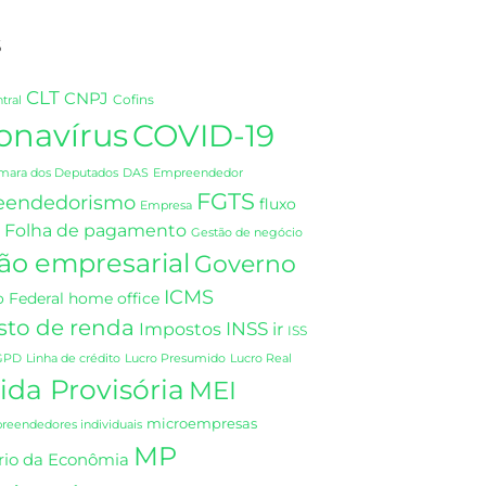
s
CLT
CNPJ
Cofins
tral
onavírus
COVID-19
DAS
mara dos Deputados
Empreendedor
FGTS
eendedorismo
fluxo
Empresa
Folha de pagamento
Gestão de negócio
ão empresarial
Governo
ICMS
 Federal
home office
sto de renda
INSS
Impostos
ir
ISS
GPD
Linha de crédito
Lucro Presumido
Lucro Real
da Provisória
MEI
microempresas
eendedores individuais
MP
rio da Econômia