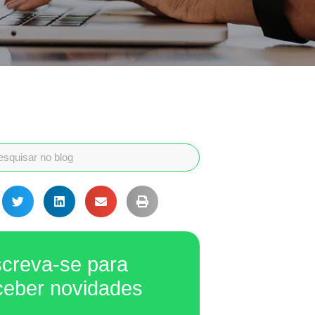
screva-se para
ceber novidades