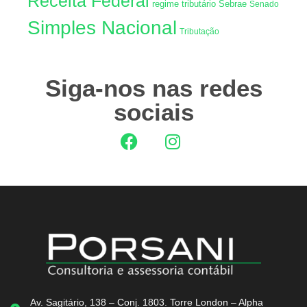
Receita Federal
regime tributário
Sebrae
Senado
Simples Nacional
Tributação
Siga-nos nas redes
sociais
Av. Sagitário, 138 – Conj. 1803. Torre London – Alpha