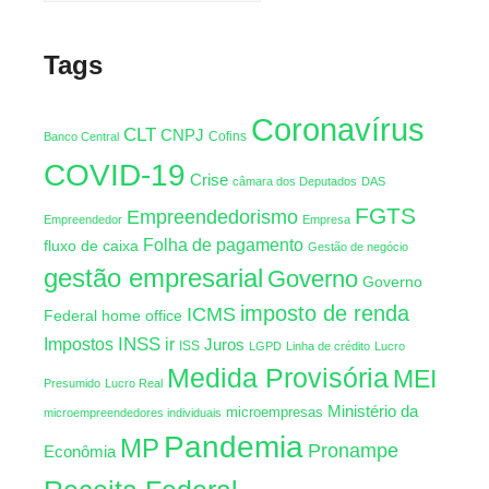
Tags
Coronavírus
CLT
CNPJ
Cofins
Banco Central
COVID-19
Crise
câmara dos Deputados
DAS
FGTS
Empreendedorismo
Empreendedor
Empresa
Folha de pagamento
fluxo de caixa
Gestão de negócio
gestão empresarial
Governo
Governo
imposto de renda
ICMS
Federal
home office
INSS
Impostos
ir
Juros
ISS
LGPD
Linha de crédito
Lucro
Medida Provisória
MEI
Presumido
Lucro Real
Ministério da
microempresas
microempreendedores individuais
Pandemia
MP
Pronampe
Econômia