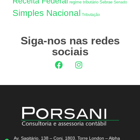
Receita Federal
regime tributário
Sebrae
Senado
Simples Nacional
Tributação
Siga-nos nas redes
sociais
Av. Sagitário, 138 – Conj. 1803. Torre London – Alpha