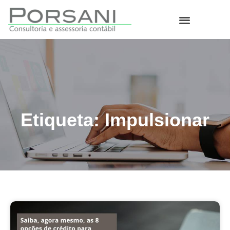
O que fazemos
Etiqueta: Impulsionar