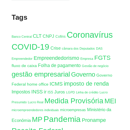
Tags
Coronavírus
CLT
CNPJ
Cofins
Banco Central
COVID-19
Crise
câmara dos Deputados
DAS
FGTS
Empreendedorismo
Empreendedor
Empresa
Folha de pagamento
fluxo de caixa
Gestão de negócio
gestão empresarial
Governo
Governo
imposto de renda
ICMS
Federal
home office
INSS
Impostos
ir
Juros
ISS
LGPD
Linha de crédito
Lucro
Medida Provisória
MEI
Presumido
Lucro Real
Ministério da
microempresas
microempreendedores individuais
Pandemia
MP
Pronampe
Econômia