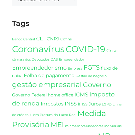
Tags
CLT
CNPJ
Cofins
Banco Central
Coronavírus
COVID-19
Crise
DAS
câmara dos Deputados
Empreendedor
FGTS
Empreendedorismo
fluxo de
Empresa
Folha de pagamento
caixa
Gestão de negócio
gestão empresarial
Governo
imposto
ICMS
Governo Federal
home office
de renda
INSS
Impostos
ir
Juros
ISS
LGPD
Linha
Medida
de crédito
Lucro Presumido
Lucro Real
Provisória
MEI
microempreendedores individuais