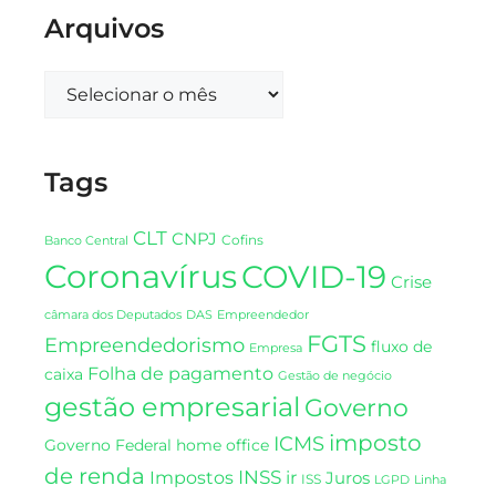
Arquivos
Tags
CLT
CNPJ
Cofins
Banco Central
Coronavírus
COVID-19
Crise
DAS
câmara dos Deputados
Empreendedor
FGTS
Empreendedorismo
fluxo de
Empresa
Folha de pagamento
caixa
Gestão de negócio
gestão empresarial
Governo
imposto
ICMS
Governo Federal
home office
de renda
INSS
Impostos
ir
Juros
ISS
LGPD
Linha