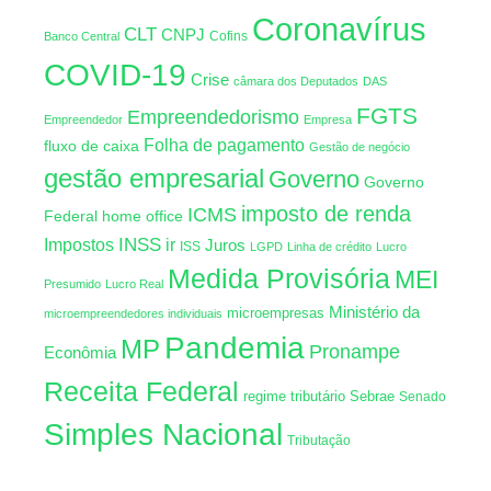
Coronavírus
CLT
CNPJ
Cofins
Banco Central
COVID-19
Crise
câmara dos Deputados
DAS
FGTS
Empreendedorismo
Empreendedor
Empresa
Folha de pagamento
fluxo de caixa
Gestão de negócio
gestão empresarial
Governo
Governo
imposto de renda
ICMS
Federal
home office
INSS
Impostos
ir
Juros
ISS
LGPD
Linha de crédito
Lucro
Medida Provisória
MEI
Presumido
Lucro Real
Ministério da
microempresas
microempreendedores individuais
Pandemia
MP
Pronampe
Econômia
Receita Federal
regime tributário
Sebrae
Senado
Simples Nacional
Tributação