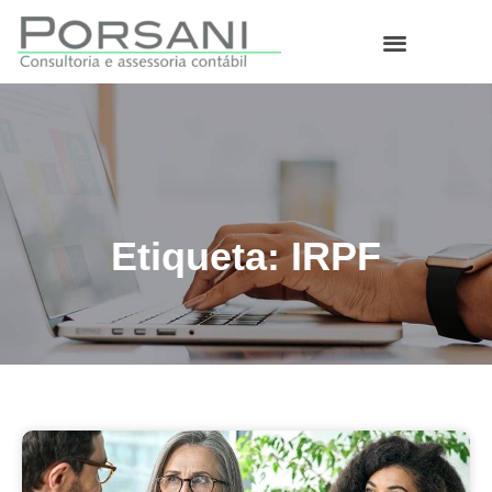
O que fazemos
Etiqueta: IRPF