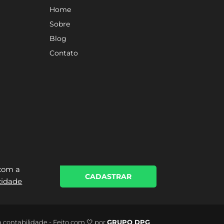
Home
Sobre
Blog
Contato
 com a
CADASTRAR
acidade
a contabilidade - Feito com 🤍 por
GRUPO DPG