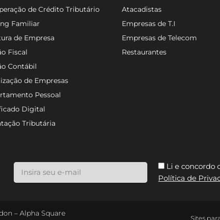
eração de Crédito Tributário
Atacadistas
ng Familiar
Empresas de T.I
tura de Empresa
Empresas de Telecom
o Fiscal
Restaurantes
ão Contábil
lização de Empresas
rtamento Pessoal
ficado Digital
tação Tributária
Li e concordo
Política de Priv
ondon – Alpha Square
Sites par