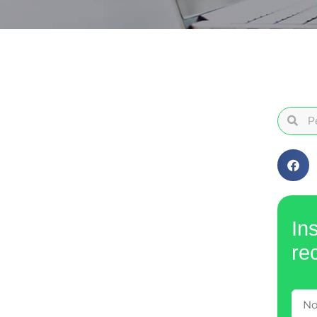
In
re