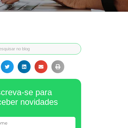
screva-se para
ceber novidades