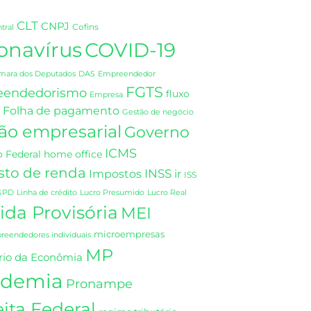
CLT
CNPJ
Cofins
tral
onavírus
COVID-19
DAS
mara dos Deputados
Empreendedor
FGTS
eendedorismo
fluxo
Empresa
Folha de pagamento
Gestão de negócio
ão empresarial
Governo
ICMS
 Federal
home office
sto de renda
INSS
Impostos
ir
ISS
GPD
Linha de crédito
Lucro Presumido
Lucro Real
da Provisória
MEI
microempresas
eendedores individuais
MP
rio da Econômia
demia
Pronampe
ita Federal