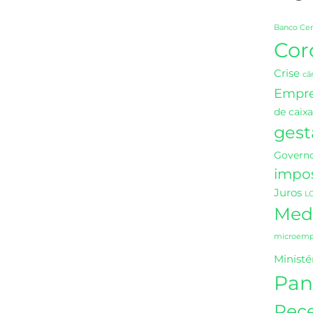
Banco Cen
Cor
Crise
câ
Empr
de caixa
gest
Governo
impo
Juros
L
Medi
microempr
Ministé
Pan
Rece