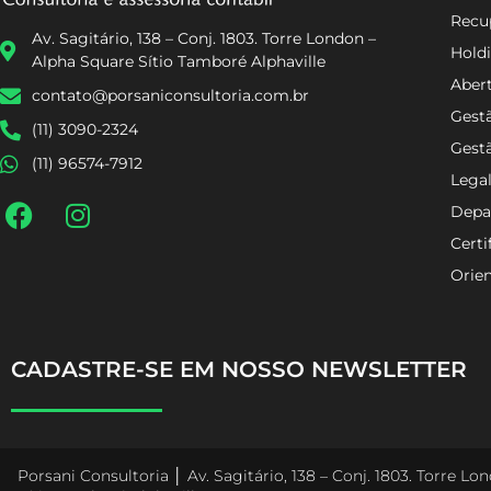
Recup
Av. Sagitário, 138 – Conj. 1803. Torre London –
Holdi
Alpha Square Sítio Tamboré Alphaville
Aber
contato@porsaniconsultoria.com.br
Gestã
(11) 3090-2324
Gest
(11) 96574-7912
Lega
Depa
Certi
Orien
CADASTRE-SE EM NOSSO NEWSLETTER
Porsani Consultoria │ Av. Sagitário, 138 – Conj. 1803. Torre L